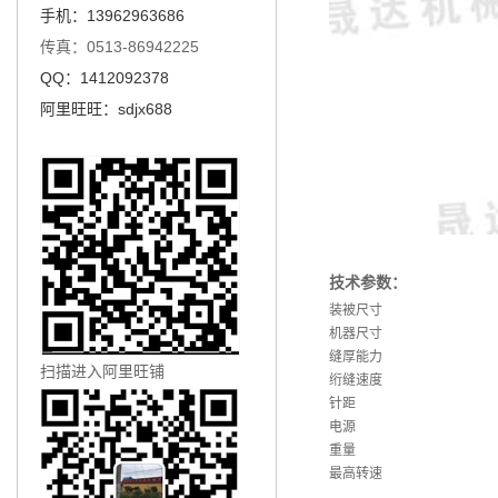
手机：13962963686
传真：0513-86942225
QQ：1412092378
阿里旺旺：sdjx688
技术参数：
装被尺寸
机器尺寸
缝厚能力
扫描进入阿里旺铺
绗缝速度
针距
电源
重量
最高转速