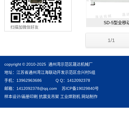
SD-5型全
扫描加微信好友
1/1
copyright © 2010-2025 通州湾示范区晟达机械厂
地址：江苏省通州湾江海联动开发示范区合兴村5组
手机：13962963686 Q Q：1412092378
邮箱：1412092378@qq.com
苏ICP备19029840号
样本设计/画册印刷
抗震支吊架
工业焊割机
网站制作