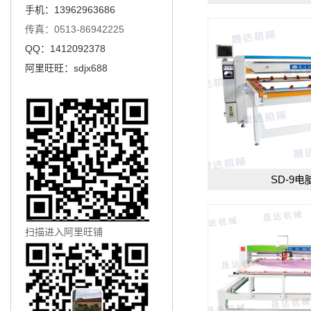
手机：13962963686
传真：0513-86942225
QQ：1412092378
阿里旺旺：sdjx688
SD-9
扫描进入阿里旺铺